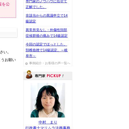
専門家のノウハウに任せて
報を公
正解でした。
非該当からの異議申立で14
級認定
異常所見なし・外傷性頚部
症候群後の痛みで14級認定
今回の認定でほっとした。
頚椎捻挫で14級認定。～岐
下さい。
阜市～
ようお願い
事例紹介・お客様の声一覧へ
中村 まり
行政書士マリムラ法務事務