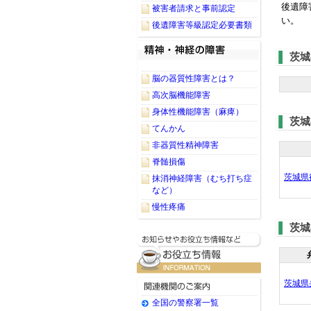
後遺障
被害者請求と事前認定
い。
後遺障害等級認定必要書類
茨城
脳の器質性障害とは？
高次脳機能障害
身体性機能障害（麻痺）
茨城
てんかん
非器質性精神障害
脊髄損傷
茨城県
抹消神経障害（むち打ち症
など）
慢性疼痛
茨城
茨城県
全国の警察署一覧