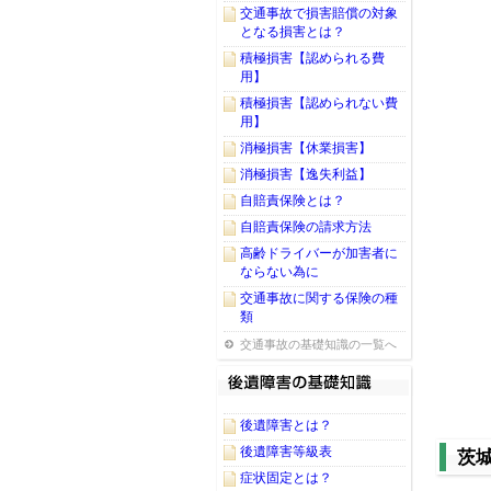
交通事故で損害賠償の対象
となる損害とは？
積極損害【認められる費
用】
積極損害【認められない費
用】
消極損害【休業損害】
消極損害【逸失利益】
自賠責保険とは？
自賠責保険の請求方法
高齢ドライバーが加害者に
ならない為に
交通事故に関する保険の種
類
交通事故の基礎知識の一覧へ
後遺障害とは？
後遺障害等級表
茨
症状固定とは？