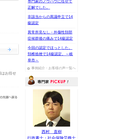
専門家のノウハウに任せて
正解でした。
非該当からの異議申立で14
級認定
異常所見なし・外傷性頚部
症候群後の痛みで14級認定
今回の認定でほっとした。
頚椎捻挫で14級認定。～岐
阜市～
事例紹介・お客様の声一覧へ
請はお任せ
西村 直樹
行政書士・社会保険労務士