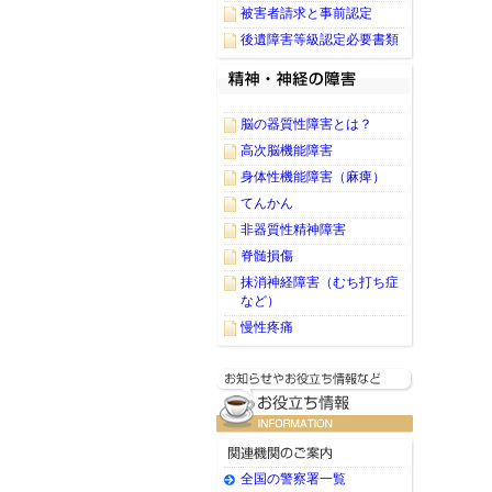
被害者請求と事前認定
後遺障害等級認定必要書類
脳の器質性障害とは？
高次脳機能障害
身体性機能障害（麻痺）
てんかん
非器質性精神障害
脊髄損傷
抹消神経障害（むち打ち症
など）
慢性疼痛
全国の警察署一覧